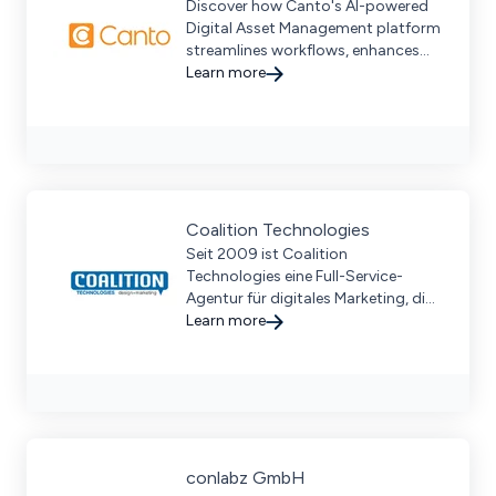
Discover how Canto's AI-powered
Digital Asset Management platform
streamlines workflows, enhances
collaboration, and optimizes
Learn more
content performance for global
brands.
Coalition Technologies
Seit 2009 ist Coalition
Technologies eine Full-Service-
Agentur für digitales Marketing, die
in allen Branchen tätig ist, von
Learn more
kleinen bis hin zu großen
Unternehmen.
conlabz GmbH