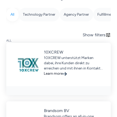
All
Technology Partner
Agency Partner
Fulfillment 
Show
filters
ALL
10XCREW
10XCREW unterstützt Marken
dabei, ihre Kunden direkt zu
erreichen und mit ihnen in Kontakt
zu treten.
Learn more
Brandsom BV
Brandsom offers an all-in-one