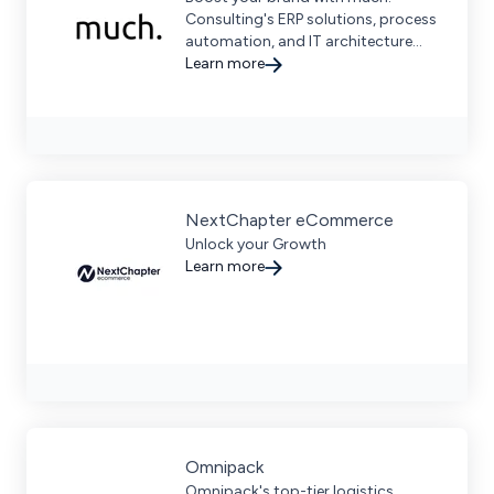
Consulting's ERP solutions, process
automation, and IT architecture
services, ensuring efficiency and
Learn more
growth for small and medium
businesses.
NextChapter eCommerce
Unlock your Growth
Learn more
Omnipack
Omnipack's top-tier logistics