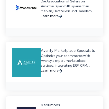
Die Association of Sellers on
Amazon Spain hilft spanischen
Marken, Herstellern und Händlern,
auf dem Amazon-Marktplatz
Learn more
weltweit erfolgreich zu sein.
Avanty Marketplace Specialists
Optimize your ecommerce with
Avanty's expert marketplace
services, integrating ERP, CRM,
WMS, and PIM systems for seamless
Learn more
growth. Request a demo today.
b.solutions