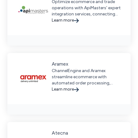
Optimize ecommerce and trade
operations with ApiMasters' expert
integration services, connecting
ERP, CRM, WMS, and PIM systems for
Learn more
seamless business growth. Request
a demo today.
Aramex
ChannelEngine and Aramex
streamline ecommerce with
automated order processing,
efficient shipping, and real-time
Learn more
tracking, boosting fulfillment
speed.
Atecna