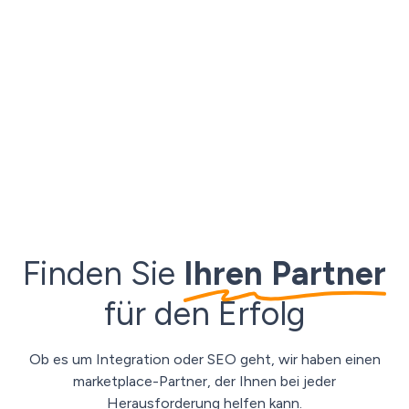
Ecommerce auf der ganzen Welt zusammen und bieten
Ihnen so die größte Auswahl an Möglichkeiten an. Von
Spitzentechnologien über Fulfillment und Cross-
Shipment bis hin zu Zolldienstleistungen - und vieles
mehr.
Unser globales Netzwerk von Partnern kann Ihnen
helfen, jede Hürde zu überwinden und Ihr Wachstum zu
beschleunigen.
Finden Sie
Ihren Partner
für den Erfolg
Ob es um Integration oder SEO geht, wir haben einen
marketplace-Partner, der Ihnen bei jeder
Herausforderung helfen kann.