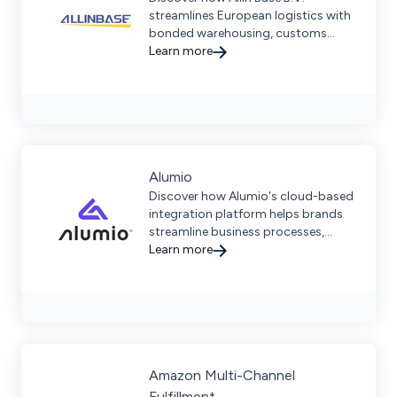
streamlines European logistics with
bonded warehousing, customs
expertise, and real-time visibility for
Learn more
global brands.
Alumio
Discover how Alumio's cloud-based
integration platform helps brands
streamline business processes,
connect systems, and drive digital
Learn more
growth effortlessly.
Amazon Multi-Channel
Fulfillment