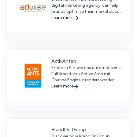
digital marketing agency, can help
brands optimize their marketplace
strategy for maximum online
Learn more
visibility and growth.
AktivAnten
Erfahren Sie, wie das automatisierte
Fulfillment von Active Ants mit
ChannelEngine integriert werden
kann, um Online-Händlern zu helfen,
Learn more
den Multichannel-Verkauf zu
optimieren und die logistische
Effizienz zu steigern.
BrandOn Group
Discover how BrandOn Group