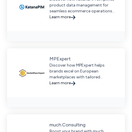
product data management for
seamless ecommerce operations
with centralized, enriched, and
Learn more
validated information.
MPExpert
Discover how MPExpert helps
brands excel on European
marketplaces with tailored
strategies, data-driven insights,
Learn more
and comprehensive support.
much.Consulting
Boost your brand with much.