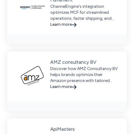
ChannelEngine's integration
optimizes MCF for streamlined
operations, faster shipping, and
global expansion—boosting
Learn more
revenue across diverse markets.
AMZ consultancy BV
Discover how AMZ Consultancy BV
helps brands optimize their
Amazon presence with tailored
strategies, data-driven insights,
Learn more
and proven results.
ApiMasters