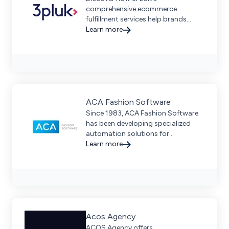
comprehensive ecommerce
fulfillment services help brands
scale efficiently with seamless
Learn more
integration and strategic global
delivery options.
ACA Fashion Software
Since 1983, ACA Fashion Software
has been developing specialized
automation solutions for
businesses operating in the fashion
Learn more
industry.
Acos Agency
ACOS Agency offers