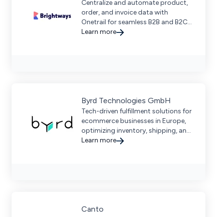
Centralize and automate product,
order, and invoice data with
Onetrail for seamless B2B and B2C
operations. Request a demo to
Learn more
streamline your digital supply chain.
Byrd Technologies GmbH
Tech-driven fulfillment solutions for
ecommerce businesses in Europe,
optimizing inventory, shipping, and
returns with seamless multi-channel
Learn more
integration.
Canto