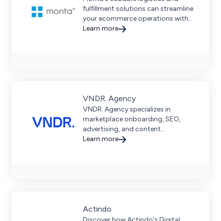
fulfillment solutions can streamline
your ecommerce operations with
advanced technology and an
Learn more
extensive warehouse network.
VNDR. Agency
VNDR. Agency specializes in
marketplace onboarding, SEO,
advertising, and content
optimization to help brands grow
Learn more
in European markets like Amazon
and more.
Actindo
Discover how Actindo's Digital