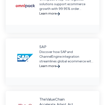
solutions support ecommerce
growth with 99.95% order
accuracy and seamless cross-
Learn more
border fulfillment in 40+ countries.
SAP
Discover how SAP and
ChannelEngine integration
streamlines global ecommerce with
centralized order management, AI-
Learn more
enhanced operations, and seamless
marketplace connectivity.
TheValueChain
Accelerate, Adapt, Act.