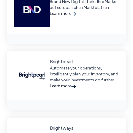
Brand New Digital stärkt Ihre Marke
auf europäischen Marktplätzen
Learn more
Brightpearl
Automate your operations,
intelligently plan your inventory, and
make your investments go further
with Brightpearl's #1 Retail
Learn more
Operating System.
Brightways