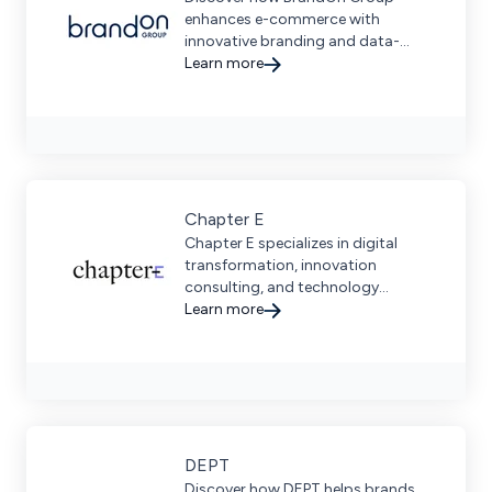
enhances e-commerce with
innovative branding and data-
driven marketing solutions tailored
Learn more
for businesses.
Chapter E
Chapter E specializes in digital
transformation, innovation
consulting, and technology
integration to help brands scale &
Learn more
connect directly with consumers.
DEPT
Discover how DEPT helps brands