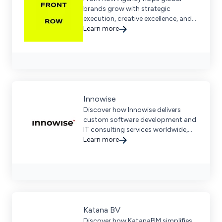
brands grow with strategic
execution, creative excellence, and
local expertise, offering end-to-end
Learn more
ecommerce solutions across D2C,
B2B, and marketplaces.
Innowise
Discover how Innowise delivers
custom software development and
IT consulting services worldwide,
helping businesses of all sizes.
Learn more
Katana BV
Discover how KatanaPIM simplifies