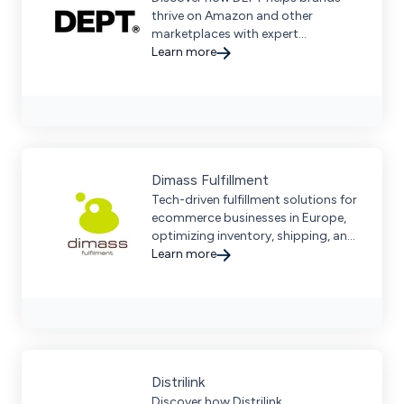
thrive on Amazon and other
marketplaces with expert
integration, content services, and a
Learn more
dedicated partnership approach.
Dimass Fulfillment
Tech-driven fulfillment solutions for
ecommerce businesses in Europe,
optimizing inventory, shipping, and
returns with seamless multi-channel
Learn more
integration.
Distrilink
Discover how Distrilink