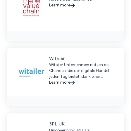
Learn more
Witailer
Witailer Unternehmen nutzen die
Chancen, die der digitale Handel
jeden Tag bietet, dank einer
Mischung aus Erfahrung und
Learn more
Technologie.
3PL UK
Discover how 3PLUK's