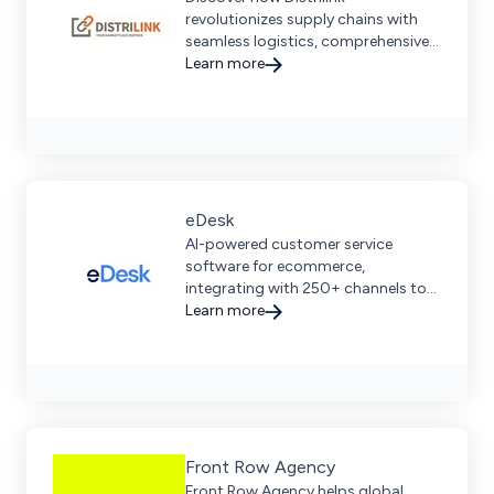
revolutionizes supply chains with
seamless logistics, comprehensive
distribution networks, and
Learn more
advanced technology integration.
eDesk
AI-powered customer service
software for ecommerce,
integrating with 250+ channels to
streamline interactions and boost
Learn more
sales.
Front Row Agency
Front Row Agency helps global