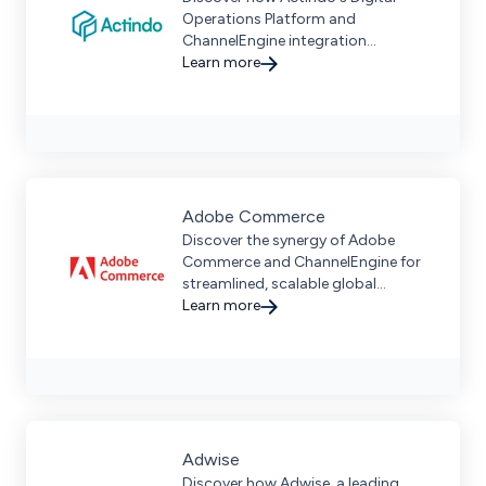
Operations Platform and
ChannelEngine integration
streamline omnichannel commerce
Learn more
with unified operations and more.
Adobe Commerce
Discover the synergy of Adobe
Commerce and ChannelEngine for
streamlined, scalable global
ecommerce with centralized order
Learn more
management and AI-enhanced
operations.
Adwise
Discover how Adwise, a leading