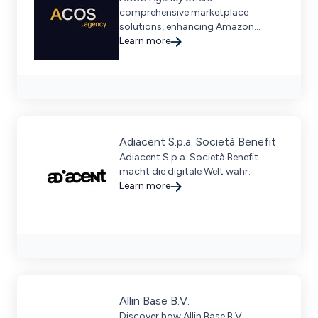
comprehensive marketplace
solutions, enhancing Amazon
growth through data-driven
Learn more
strategies in PPC, SEO, and creative
execution.
Adiacent S.p.a. Società Benefit
Adiacent S.p.a. Società Benefit
macht die digitale Welt wahr.
Learn more
Allin Base B.V.
Discover how Allin Base B.V.