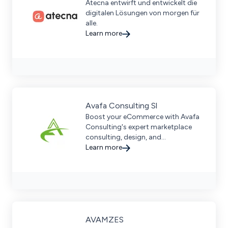
Atecna entwirft und entwickelt die
digitalen Lösungen von morgen für
alle.
Learn more
Avafa Consulting Sl
Boost your eCommerce with Avafa
Consulting's expert marketplace
consulting, design, and
development services for scalable
Learn more
and future-proof digital commerce
solutions. Discover more today!
AVAMZES