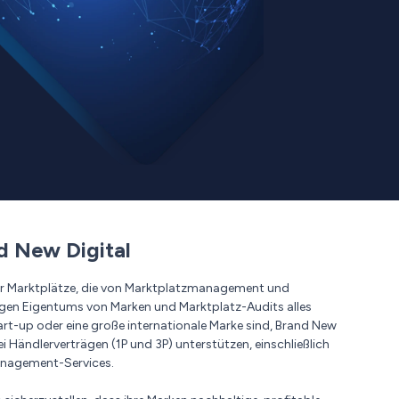
d New Digital
 für Marktplätze, die von Marktplatzmanagement und
igen Eigentums von Marken und Marktplatz-Audits alles
art-up oder eine große internationale Marke sind, Brand New
ei Händlerverträgen (1P und 3P) unterstützen, einschließlich
nagement-Services.