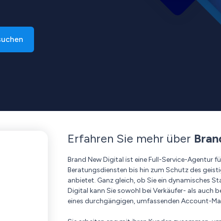
suchen
Erfahren Sie mehr über
Bran
Brand New Digital ist eine Full-Service-Agentur
Beratungsdiensten bis hin zum Schutz des geist
anbietet. Ganz gleich, ob Sie ein dynamisches St
Digital kann Sie sowohl bei Verkäufer- als auch b
eines durchgängigen, umfassenden Account-Ma