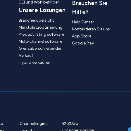
Brauchen Sie
DEI und Wohlbefinden
Unsere Lösungen
Hilfe?
Branchenübersicht
Help Center
Marktplatzoptimierung
Kontaktieren Sie uns
Product listing software
App Store
Multi-channel software
Google Play
Grenzüberschreitender
Verkauf
Hybrid verkaufen
© 2026
ta
ChannelEngine
ChannelEngine
icy
security