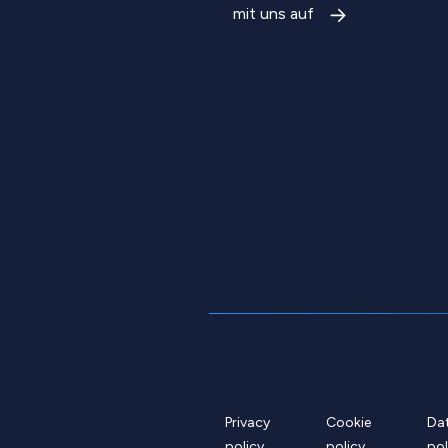
mit uns auf
Privacy
Cookie
Da
policy
policy
pol