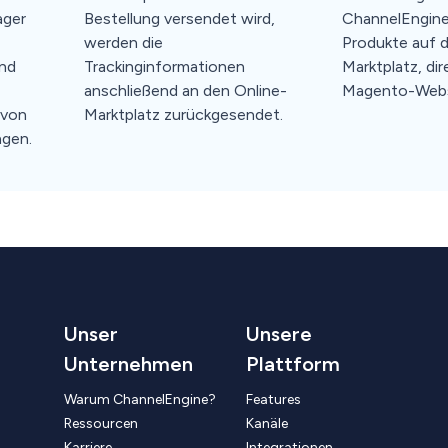
ger
Bestellung versendet wird,
ChannelEngine 
werden die
Produkte auf 
und
Trackinginformationen
Marktplatz, di
anschließend an den Online-
Magento-Web
 von
Marktplatz zurückgesendet.
ngen.
Unser
Unsere
Unternehmen
Plattform
Warum ChannelEngine?
Features
Ressourcen
Kanäle
Karriere
Integrationen