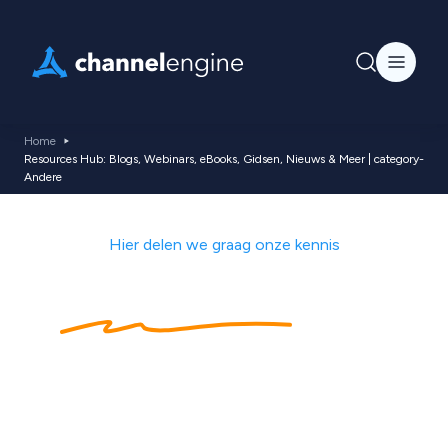
Home
Resources Hub: Blogs, Webinars, eBooks, Gidsen, Nieuws & Meer | category-
Andere
Hier delen we graag onze kennis
Kennishub
met
ecommerce tips,
nieuws, blogs,