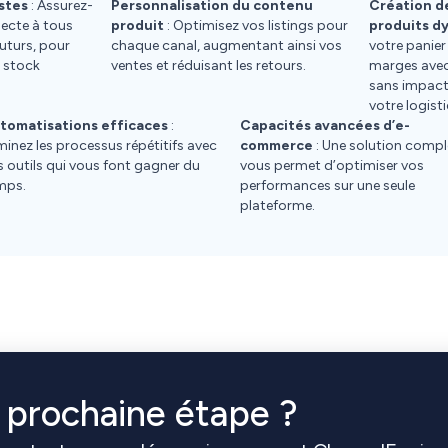
stes
: Assurez-
Personnalisation du contenu
Création d
necte à tous
produit
: Optimisez vos listings pour
produits d
uturs, pour
chaque canal, augmentant ainsi vos
votre panie
e stock
ventes et réduisant les retours.
marges avec
sans impact
votre logist
tomatisations efficaces
:
Capacités avancées d’e-
iminez les processus répétitifs avec
commerce
: Une solution compl
s outils qui vous font gagner du
vous permet d’optimiser vos
mps.
performances sur une seule
plateforme.
a prochaine étape ?