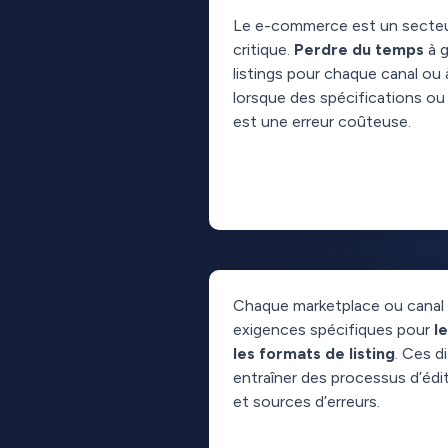
Le e-commerce est un secteu
critique.
Perdre du temps
à g
listings pour chaque canal ou 
lorsque des spécifications o
est une erreur coûteuse.
Chaque marketplace ou canal 
exigences spécifiques pour
l
les formats de listing
. Ces d
entraîner des processus d’édi
et sources d’erreurs.