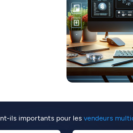
les canaux. Cela signifie que
e catalogue sans allouer de
lus, le logiciel met
ck pour vous.
rsonnaliser votre offre en
contrôle précis et aide à
nt-ils importants pour les
vendeurs mult