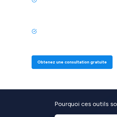
synchroniser les niveaux de stock sur tous 
vous pouvez proposer l'intégralité de votr
stock spécifique à chaque marketplace. De p
automatiquement à jour les niveaux de sto
En outre, ces outils vous permettent de pe
fonction des canaux, ce qui vous donne un 
éviter les conflits entre canaux.
Obtenez une consultation gratuite
Pourquoi ces outils so