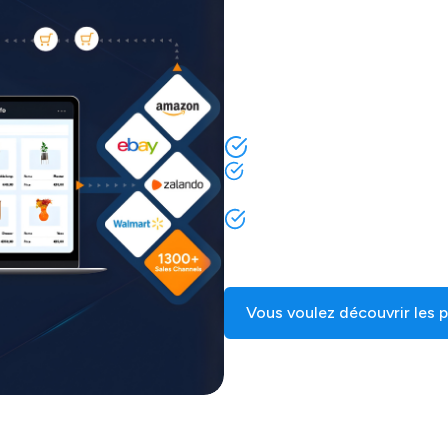
Notre solution tout-en-un aide
connecter facilement leurs cana
gestion des listings, des stoc
comptabilité.
Gérez vos listings produits 
Simplifiez vos processus d’e
plateforme unique
Évitez le surstockage ou le
stocks
Vous voulez découvrir les po