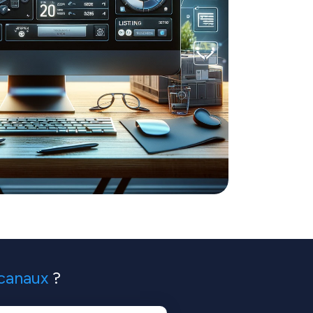
icanaux
?