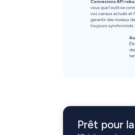
Connexions API robu
vous que l’outil se con
vos canaux actuels et f
garantir des niveaux d
toujours synchronisés.
Au
Él
de
te
Prêt pour l