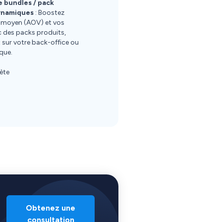
e bundles / pack
ynamiques
: Boostez
r moyen (AOV) et vos
 des packs produits,
 sur votre back-office ou
ique.
ète
Obtenez une
consultation