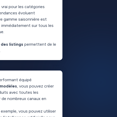
 vrai pour les catégories
tendances évoluent
re gamme saisonnière est
tée immédiatement sur tous les
ue.
 des listings
permettent de le
.
performant équipé
 modèles
, vous pouvez créer
duits avec toutes les
ur de nombreux canaux en
exemple, vous pouvez utiliser