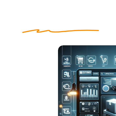
qu'un
intégrateur de flux
e-c
til essentiel pour le e-
ale. Ces solutions permettent
e mettre à jour efficacement
et canaux de vente.
e la gestion e-commerce et font
 processus manuels. Avec un tel
centralisée pour tous vos canaux.
on distincts pour chaque
performant est sa capacité à