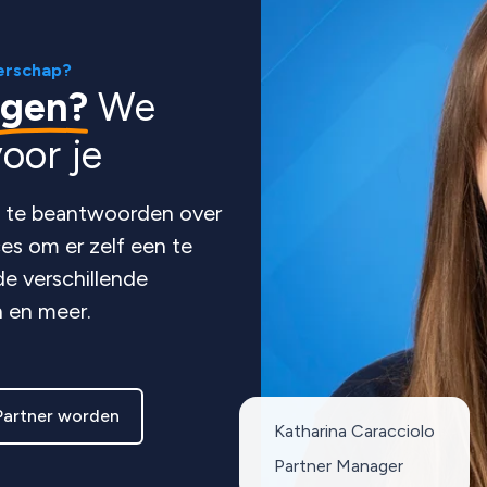
erschap?
agen?
We
oor je
en te beantwoorden over
es om er zelf een te
e verschillende
n en meer.
Partner worden
Katharina Caracciolo
Partner Manager