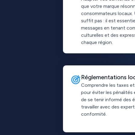
que votre marque résonn
consommateurs locaux. U
suffit pas : il est essenti
messages en tenant co
culturelles et des expres
chaque région.
Réglementations loc
Comprendre les taxes et
pour éviter les pénalités e
de se tenir informé des é
travailler avec des exper
conformité.