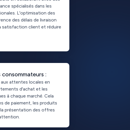
ance spécialisés dans les
ionales. L'optimisation des
rence des délais de livraison
 satisfaction client et réduire
s consommateurs :
 aux attentes locales en
tements d'achat et les
ues à chaque marché. Cela
es de paiement, les produits
la présentation des offres
attention.