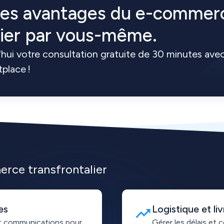
les avantages du e-commer
lier par vous-même.
hui votre consultation gratuite de 30 minutes ave
place !
rce transfrontalier
es
Logistique et liv
t communications pour
Gérer les délais et 