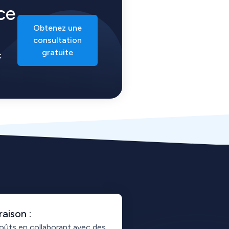
ce
Obtenez une
consultation
gratuite
c
raison :
coûts en collaborant avec des