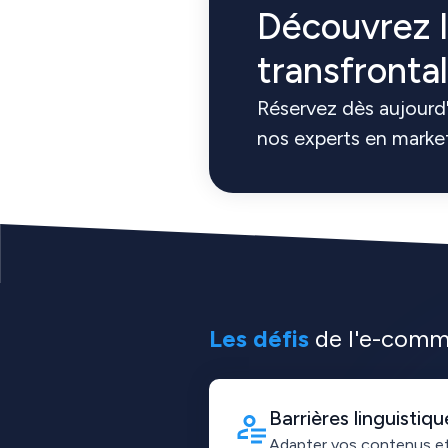
Découvrez 
transfronta
Réservez dès aujourd'
nos experts en market
Les défis
de l'e-comme
Barrières linguistiqu
Adapter vos contenus e