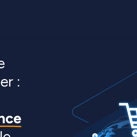
e
er :
nce
le