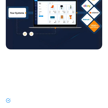
Une plateforme unique pour
vos listings, commandes,
stocks et prix sur + de 1300
canaux
Vendez sur les marketplaces, les réseaux sociaux et
les canaux IA