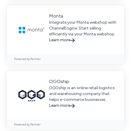
Monta
Integrate your Monta webshop with
ChannelEngine. Start selling
efficiently via your Monta webshop.
Learn more
Powered by Partner
OGOship
OGOship is an online retail logistics
and warehousing company that
helps e-commerce businesses
optimize their supply chain, speed
Learn more
up delivery times, and reduce costs.
Powered by Partner