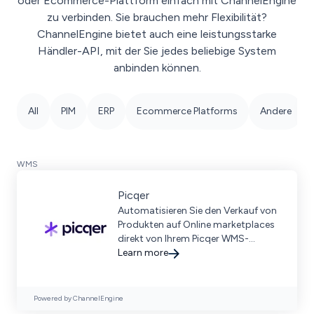
oder Ecommerce-Plattform einfach mit ChannelEngine
zu verbinden. Sie brauchen mehr Flexibilität?
ChannelEngine bietet auch eine leistungsstarke
Händler-API, mit der Sie jedes beliebige System
anbinden können.
All
PIM
ERP
Ecommerce Platforms
Andere
WMS
Picqer
Automatisieren Sie den Verkauf von
Produkten auf Online marketplaces
direkt von Ihrem Picqer WMS-
System aus.
Learn more
Powered by ChannelEngine