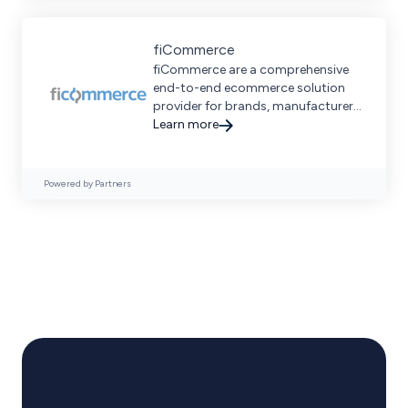
fiCommerce
fiCommerce are a comprehensive
end-to-end ecommerce solution
provider for brands, manufacturers,
and SMBs.
Learn more
Powered by Partners