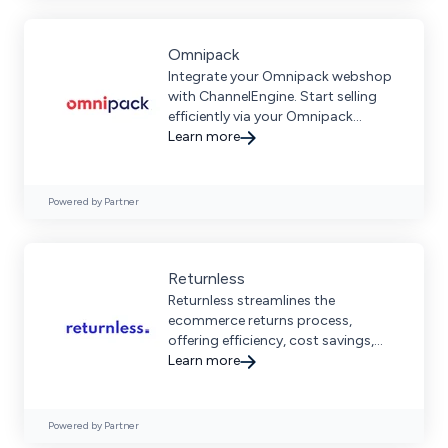
Omnipack
Integrate your Omnipack webshop
with ChannelEngine. Start selling
efficiently via your Omnipack
webshop.
Learn more
Powered by Partner
Returnless
Returnless streamlines the
ecommerce returns process,
offering efficiency, cost savings,
and a better customer experience.
Learn more
Powered by Partner