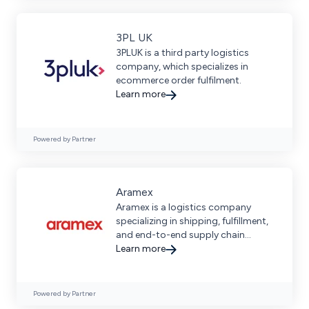
3PL UK
3PLUK is a third party logistics
company, which specializes in
ecommerce order fulfilment.
Learn more
Powered by Partner
Aramex
Aramex is a logistics company
specializing in shipping, fulfillment,
and end-to-end supply chain
solutions.
Learn more
Powered by Partner