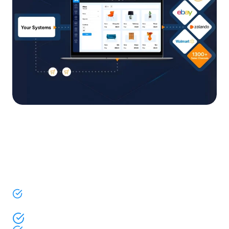
Eine Plattform für Listings,
Bestellungen, Bestand und
Pricing über 1.300+ Kanäle
Verkaufen auf Marktplätzen, Social-Plattformen und
AI-Commerce-Kanälen
KI-gestützte Plattform für Ihre gesamte Operation